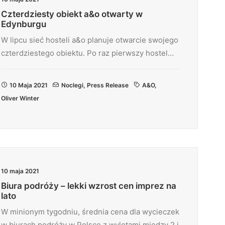
Czterdziesty obiekt a&o otwarty w
Edynburgu
W lipcu sieć hosteli a&o planuje otwarcie swojego
czterdziestego obiektu. Po raz pierwszy hostel…
10 Maja 2021
Noclegi
,
Press Release
A&O
,
Oliver Winter
10 maja 2021
Biura podróży – lekki wzrost cen imprez na
lato
W minionym tygodniu, średnia cena dla wycieczek
w biurach podróży w Polsce z wylotami między 2 i