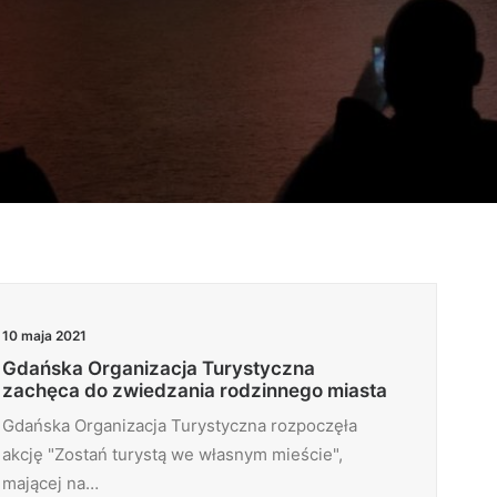
10 maja 2021
Gdańska Organizacja Turystyczna
zachęca do zwiedzania rodzinnego miasta
Gdańska Organizacja Turystyczna rozpoczęła
akcję "Zostań turystą we własnym mieście",
mającej na…