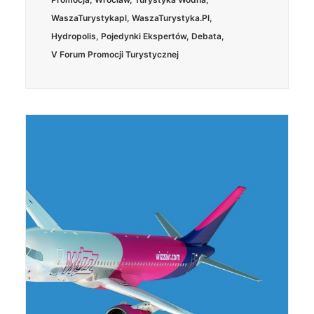
WaszaTurystykapl
,
WaszaTurystyka.pl
,
Hydropolis
,
Pojedynki Ekspertów
,
Debata
,
V Forum Promocji Turystycznej