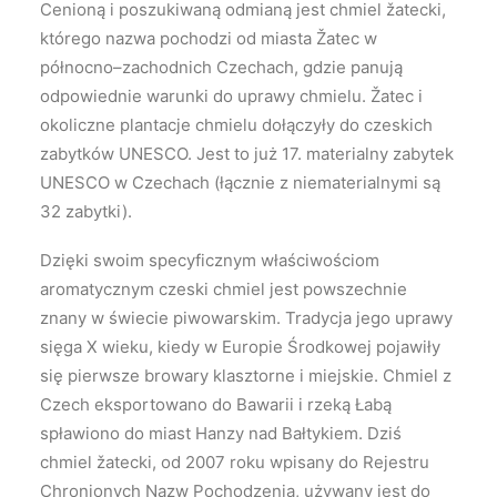
Cenioną i poszukiwaną odmianą jest chmiel žatecki,
którego nazwa pochodzi od miasta Žatec w
północno–zachodnich Czechach, gdzie panują
odpowiednie warunki do uprawy chmielu. Žatec i
okoliczne plantacje chmielu dołączyły do czeskich
zabytków UNESCO. Jest to już 17. materialny zabytek
UNESCO w Czechach (łącznie z niematerialnymi są
32 zabytki).
Dzięki swoim specyficznym właściwościom
aromatycznym czeski chmiel jest powszechnie
znany w świecie piwowarskim. Tradycja jego uprawy
sięga X wieku, kiedy w Europie Środkowej pojawiły
się pierwsze browary klasztorne i miejskie. Chmiel z
Czech eksportowano do Bawarii i rzeką Łabą
spławiono do miast Hanzy nad Bałtykiem. Dziś
chmiel žatecki, od 2007 roku wpisany do Rejestru
Chronionych Nazw Pochodzenia, używany jest do