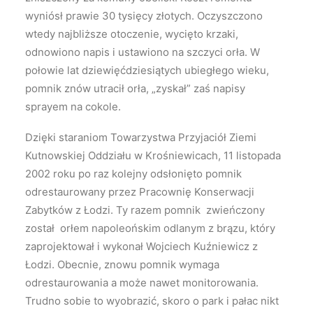
wyniósł prawie 30 tysięcy złotych. Oczyszczono
wtedy najbliższe otoczenie, wycięto krzaki,
odnowiono napis i ustawiono na szczyci orła. W
połowie lat dziewięćdziesiątych ubiegłego wieku,
pomnik znów utracił orła, „zyskał” zaś napisy
sprayem na cokole.
Dzięki staraniom Towarzystwa Przyjaciół Ziemi
Kutnowskiej Oddziału w Krośniewicach, 11 listopada
2002 roku po raz kolejny odsłonięto pomnik
odrestaurowany przez Pracownię Konserwacji
Zabytków z Łodzi. Ty razem pomnik zwieńczony
został orłem napoleońskim odlanym z brązu, który
zaprojektował i wykonał Wojciech Kuźniewicz z
Łodzi. Obecnie, znowu pomnik wymaga
odrestaurowania a może nawet monitorowania.
Trudno sobie to wyobrazić, skoro o park i pałac nikt