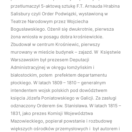
przetłumaczył 5-aktową sztukę F.T. Arnauda Hrabina
Salisbury czyli Order Podwiązki, wystawioną w
Teatrze Narodowym przez Wojciecha
Bogusławskiego. Ożenił się dwukrotnie, pierwsza
żona wniosła w posagu dobra krośniewickie.
Zbudował w centrum Krośniewic, pierwszy
murowany w mieście budynek – zajazd. W Księstwie
Warszawskim był prezesem Deputacji
Administracyjnej w okręgu łomżyńskim i
białostockim, potem prefektem departamentu
płockiego. W latach 1809 – 1810 – generalnym
intendentem wojsk polskich pod dowództwem
księcia Józefa Poniatowskiego w Galicji. Za zasługi
odznaczony Orderem św. Stanisława. W latach 1815 –
1831, jako prezes Komisji Województwa
Mazowieckiego, popierał powstanie i rozbudowę
większych ośrodków przemysłowych i był autorem i