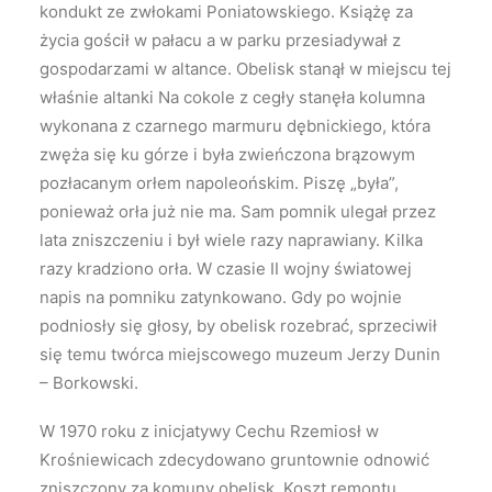
kondukt ze zwłokami Poniatowskiego. Książę za
życia gościł w pałacu a w parku przesiadywał z
gospodarzami w altance. Obelisk stanął w miejscu tej
właśnie altanki Na cokole z cegły stanęła kolumna
wykonana z czarnego marmuru dębnickiego, która
zwęża się ku górze i była zwieńczona brązowym
pozłacanym orłem napoleońskim. Piszę „była”,
ponieważ orła już nie ma. Sam pomnik ulegał przez
lata zniszczeniu i był wiele razy naprawiany. Kilka
razy kradziono orła. W czasie II wojny światowej
napis na pomniku zatynkowano. Gdy po wojnie
podniosły się głosy, by obelisk rozebrać, sprzeciwił
się temu twórca miejscowego muzeum Jerzy Dunin
– Borkowski.
W 1970 roku z inicjatywy Cechu Rzemiosł w
Krośniewicach zdecydowano gruntownie odnowić
zniszczony za komuny obelisk. Koszt remontu