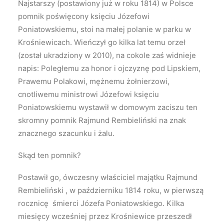
Najstarszy (postawiony już w roku 1814) w Polsce
pomnik poświęcony księciu Józefowi
Poniatowskiemu, stoi na małej polanie w parku w
Krośniewicach. Wieńczył go kilka lat temu orzeł
(został ukradziony w 2010), na cokole zaś widnieje
napis: Poległemu za honor i ojczyznę pod Lipskiem,
Prawemu Polakowi, mężnemu żołnierzowi,
cnotliwemu ministrowi Józefowi księciu
Poniatowskiemu wystawił w domowym zaciszu ten
skromny pomnik Rajmund Rembieliński na znak
znacznego szacunku i żalu.
Skąd ten pomnik?
Postawił go, ówczesny właściciel majątku Rajmund
Rembieliński , w październiku 1814 roku, w pierwszą
rocznicę śmierci Józefa Poniatowskiego. Kilka
miesięcy wcześniej przez Krośniewice przeszedł