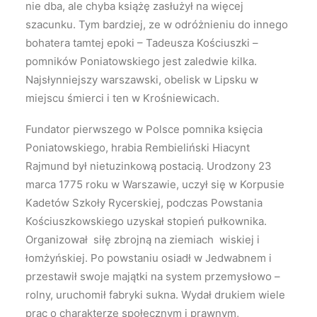
nie dba, ale chyba książę zasłużył na więcej
szacunku. Tym bardziej, ze w odróżnieniu do innego
bohatera tamtej epoki – Tadeusza Kościuszki –
pomników Poniatowskiego jest zaledwie kilka.
Najsłynniejszy warszawski, obelisk w Lipsku w
miejscu śmierci i ten w Krośniewicach.
Fundator pierwszego w Polsce pomnika księcia
Poniatowskiego, hrabia Rembieliński Hiacynt
Rajmund był nietuzinkową postacią. Urodzony 23
marca 1775 roku w Warszawie, uczył się w Korpusie
Kadetów Szkoły Rycerskiej, podczas Powstania
Kościuszkowskiego uzyskał stopień pułkownika.
Organizował siłę zbrojną na ziemiach wiskiej i
łomżyńskiej. Po powstaniu osiadł w Jedwabnem i
przestawił swoje majątki na system przemysłowo –
rolny, uruchomił fabryki sukna. Wydał drukiem wiele
prac o charakterze społecznym i prawnym,