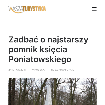
Księga wspomnień
Zadbać o najstarszy
Biura podróży
Transport
pomnik księcia
Noclegi
Poniatowskiego
Polska
Świat
24 LIPCA 2017
|
W
POLSKA
|
PRZEZ
ADAM GĄSIOR
Podcasty
Rok Kobiet
Wasze Podróże