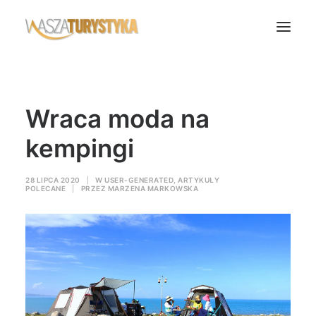
Księga wspomnień
Wraca moda na
Biura podróży
Transport
kempingi
Noclegi
28 LIPCA 2020
|
W
USER-GENERATED
,
ARTYKUŁY
Polska
POLECANE
|
PRZEZ
MARZENA MARKOWSKA
Świat
Podcasty
Rok Kobiet
Wasze Podróże