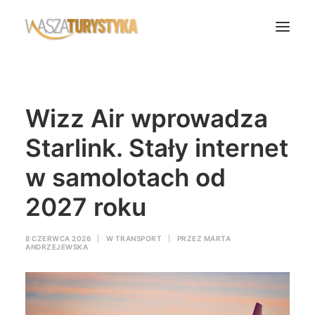
Księga wspomnień
Wizz Air wprowadza
Biura podróży
Transport
Starlink. Stały internet
Noclegi
w samolotach od
Polska
2027 roku
Świat
Podcasty
8 CZERWCA 2026
|
W
TRANSPORT
|
PRZEZ
MARTA
ANDRZEJEWSKA
Rok Kobiet
Wasze Podróże