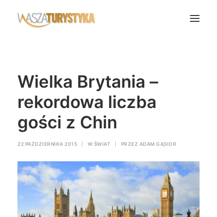
Księga wspomnień
Wielka Brytania –
Biura podróży
Transport
rekordowa liczba
Noclegi
gości z Chin
Polska
Świat
22 PAŹDZIERNIKA 2015
|
W
ŚWIAT
|
PRZEZ
ADAM GĄSIOR
Podcasty
Rok Kobiet
Wasze Podróże