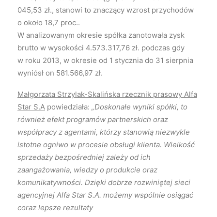
045,53 zł., stanowi to znaczący wzrost przychodów
o około 18,7 proc..
W analizowanym okresie spółka zanotowała zysk
brutto w wysokości 4.573.317,76 zł. podczas gdy
w roku 2013, w okresie od 1 stycznia do 31 sierpnia
wyniósł on 581.566,97 zł.
Małgorzata Strzylak-Skalińska rzecznik prasowy Alfa
Star S.A
powiedziała:
„Doskonałe wyniki spółki, to
również efekt programów partnerskich oraz
współpracy z agentami, którzy stanowią niezwykle
istotne ogniwo w procesie obsługi klienta. Wielkość
sprzedaży bezpośredniej zależy od ich
zaangażowania, wiedzy o produkcie oraz
komunikatywności. Dzięki dobrze rozwiniętej sieci
agencyjnej Alfa Star S.A. możemy wspólnie osiągać
coraz lepsze rezultaty