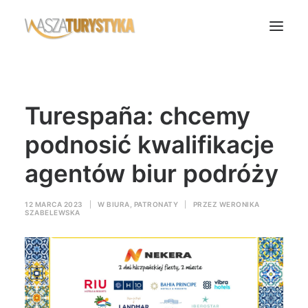
Księga wspomnień
Turespaña: chcemy
Biura podróży
Transport
podnosić kwalifikacje
Noclegi
agentów biur podróży
Polska
Świat
12 MARCA 2023
|
W
BIURA
,
PATRONATY
|
PRZEZ
WERONIKA
SZABELEWSKA
Podcasty
Rok Kobiet
Wasze Podróże