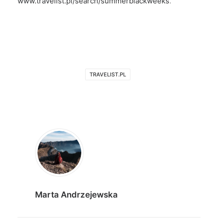
www.travelist.pl/search/summerblackweeks
.
TRAVELIST.PL
Marta Andrzejewska