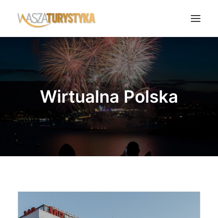
Księga wspomnień
Biura podróży
Wirtualna Polska
Transport
Noclegi
Polska
Świat
Podcasty
Rok Kobiet
Wasze Podróże