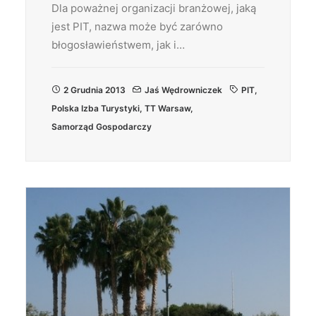
Dla poważnej organizacji branżowej, jaką
jest PIT, nazwa może być zarówno
błogosławieństwem, jak i…
2 Grudnia 2013
Jaś Wędrowniczek
PIT
,
Polska Izba Turystyki
,
TT Warsaw
,
Samorząd Gospodarczy