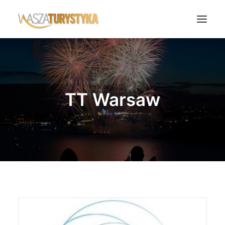
Księga wspomnień
Biura podróży
TT Warsaw
Transport
Noclegi
Polska
Świat
Podcasty
Rok Kobiet
Wasze Podróże