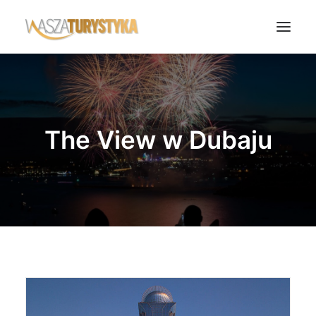
Księga wspomnień
Biura podróży
The View w Dubaju
Transport
Noclegi
Polska
Świat
Podcasty
Rok Kobiet
Wasze Podróże