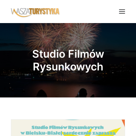
Księga wspomnień
Biura podróży
Studio Filmów
Transport
Rysunkowych
Noclegi
Polska
Świat
Podcasty
Rok Kobiet
Wasze Podróże