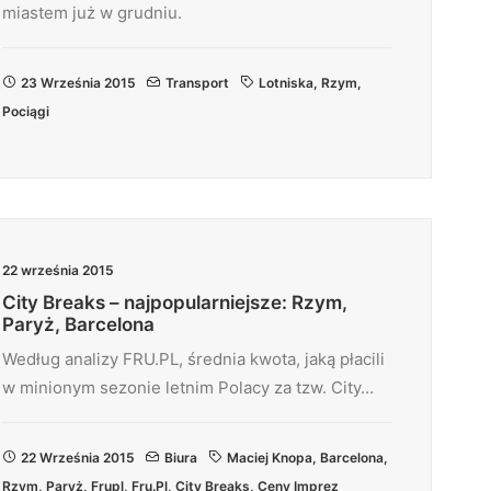
miastem już w grudniu.
23 Września 2015
Transport
Lotniska
,
Rzym
,
Pociągi
22 września 2015
City Breaks – najpopularniejsze: Rzym,
Paryż, Barcelona
Według analizy FRU.PL, średnia kwota, jaką płacili
w minionym sezonie letnim Polacy za tzw. City…
22 Września 2015
Biura
Maciej Knopa
,
Barcelona
,
Rzym
,
Paryż
,
Frupl
,
Fru.pl
,
City Breaks
,
Ceny Imprez