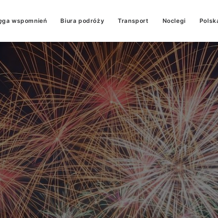
ęga wspomnień
Biura podróży
Transport
Noclegi
Polsk