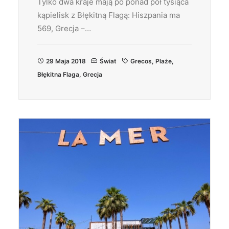
Tylko dwa kraje mają po ponad pół tysiąca
kąpielisk z Błękitną Flagą: Hiszpania ma
569, Grecja –…
29 Maja 2018
Świat
Grecos
,
Plaże
,
Błękitna Flaga
,
Grecja