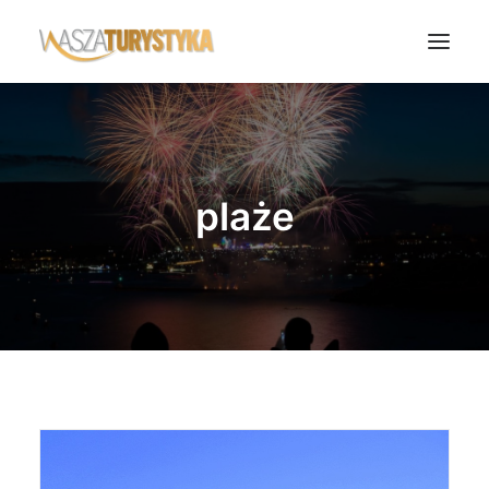
Księga wspomnień
Biura podróży
plaże
Transport
Noclegi
Polska
Świat
Podcasty
Rok Kobiet
Wasze Podróże