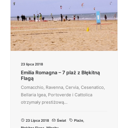
23 lipca 2018
Emilia Romagna – 7 plaż z Błękitną
Flagą
Comacchio, Ravenna, Cervia, Cesenatico,
Bellaria Igea, Portoverde i Cattolica
otrzymały prestiżową…
23 Lipca 2018
Świat
Plaże
,
Błękitna Flaga
,
Włochy