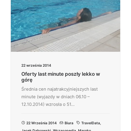
22 września 2014
Oferty last minute poszły lekko w
górę
Średnia cen najatrakcyjniejszych last
minute (wyjazdy w dniach 06.10 –
12.10.2014) wzrosła o 51…
22 Września 2014
Biura
TravelData
,
Jacek Dąbrowski
,
Wczasopedia
,
Maroko
,