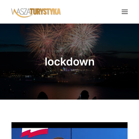
Księga wspomnień
Biura podróży
lockdown
Transport
Noclegi
Polska
Świat
Podcasty
Rok Kobiet
Wasze Podróże