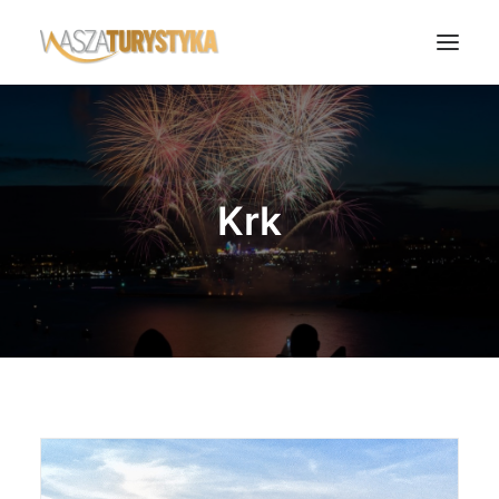
Księga wspomnień
Biura podróży
Krk
Transport
Noclegi
Polska
Świat
Podcasty
Rok Kobiet
Wasze Podróże