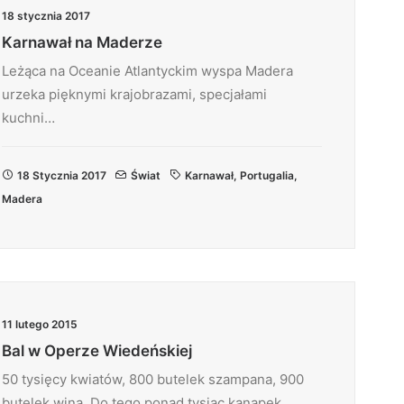
18 stycznia 2017
Karnawał na Maderze
Leżąca na Oceanie Atlantyckim wyspa Madera
urzeka pięknymi krajobrazami, specjałami
kuchni…
18 Stycznia 2017
Świat
Karnawał
,
Portugalia
,
Madera
11 lutego 2015
Bal w Operze Wiedeńskiej
50 tysięcy kwiatów, 800 butelek szampana, 900
butelek wina. Do tego ponad tysiąc kanapek,