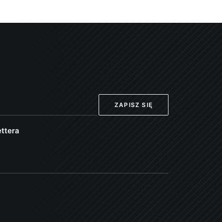
ttera