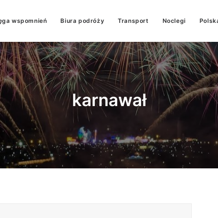
ęga wspomnień
Biura podróży
Transport
Noclegi
Polsk
karnawał