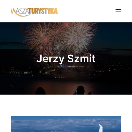
Księga wspomnień
Biura podróży
Jerzy Szmit
Transport
Noclegi
Polska
Świat
Podcasty
Rok Kobiet
Wasze Podróże