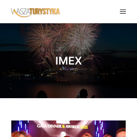
Księga wspomnień
Biura podróży
IMEX
Transport
Noclegi
Polska
Świat
Podcasty
Rok Kobiet
Wasze Podróże