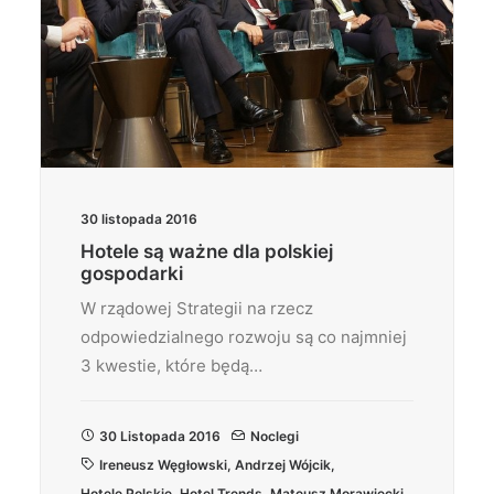
30 listopada 2016
Hotele są ważne dla polskiej
gospodarki
W rządowej Strategii na rzecz
odpowiedzialnego rozwoju są co najmniej
3 kwestie, które będą…
30 Listopada 2016
Noclegi
Ireneusz Węgłowski
,
Andrzej Wójcik
,
Hotele Polskie
,
Hotel Trends
,
Mateusz Morawiecki