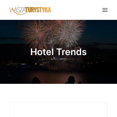
Księga wspomnień
Biura podróży
Hotel Trends
Transport
Noclegi
Polska
Świat
Podcasty
Rok Kobiet
Wasze Podróże