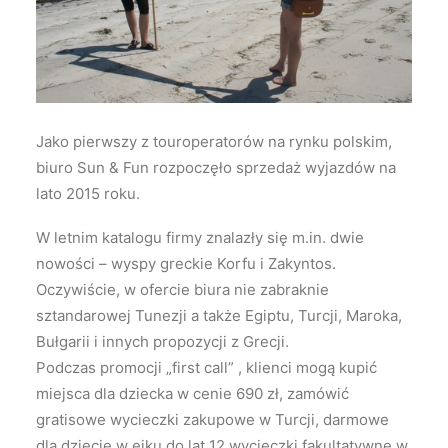
Wyszukiwanie
Jako pierwszy z touroperatorów na rynku polskim,
biuro Sun & Fun rozpoczęło sprzedaż wyjazdów na
lato 2015 roku.
W letnim katalogu firmy znalazły się m.in. dwie
nowości – wyspy greckie Korfu i Zakyntos.
Oczywiście, w ofercie biura nie zabraknie
sztandarowej Tunezji a także Egiptu, Turcji, Maroka,
Bułgarii i innych propozycji z Grecji.
Podczas promocji „first call” , klienci mogą kupić
miejsca dla dziecka w cenie 690 zł, zamówić
gratisowe wycieczki zakupowe w Turcji, darmowe
dla dziecie w eiku do lat 12 wycieczki fakultatywne w