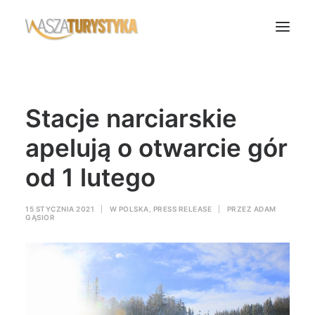
Księga wspomnień
Stacje narciarskie
Biura podróży
Transport
apelują o otwarcie gór
Noclegi
od 1 lutego
Polska
Świat
15 STYCZNIA 2021
|
W
POLSKA
,
PRESS RELEASE
|
PRZEZ
ADAM
GĄSIOR
Podcasty
Rok Kobiet
Wasze Podróże