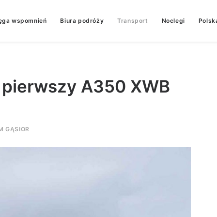
ęga wspomnień
Biura podróży
Transport
Noclegi
Polsk
 – pierwszy A350 XWB
M GĄSIOR