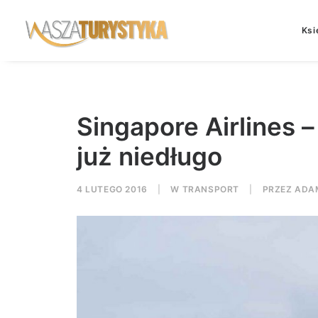
Ksi
Singapore Airlines
już niedługo
4 LUTEGO 2016
|
W
TRANSPORT
|
PRZEZ
ADA