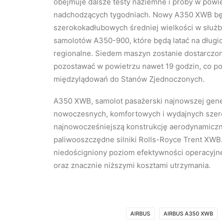
obejmuje dalsze testy naziemne i próby w powi
nadchodzących tygodniach.
Nowy A350 XWB będz
szerokokadłubowych średniej wielkości w służbi
samolotów A350-900, które będą latać na długi
regionalne. Siedem maszyn zostanie dostarczon
pozostawać w powietrzu nawet 19 godzin, co p
międzylądowań do Stanów Zjednoczonych.
A350 XWB, samolot pasażerski najnowszej gener
nowoczesnych, komfortowych i wydajnych szer
najnowocześniejszą konstrukcję aerodynamiczną
paliwooszczędne silniki Rolls-Royce Trent XWB.
niedościgniony poziom efektywności operacyjne
oraz znacznie niższymi kosztami utrzymania.
AIRBUS
AIRBUS A350 XWB