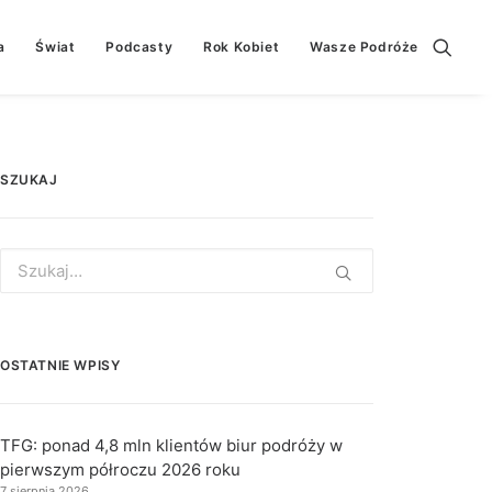
a
Świat
Podcasty
Rok Kobiet
Wasze Podróże
SZUKAJ
Search
for:
OSTATNIE WPISY
TFG: ponad 4,8 mln klientów biur podróży w
pierwszym półroczu 2026 roku
7 sierpnia 2026