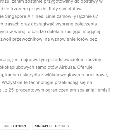
etrzu, zanim zostanie przygotowany do dostawy w
ie trzonem przyszłej floty samolotów
e Singapore Airlines. Linie zamówiły łącznie 67
ch trasach oraz obsługiwać wybrane połączenia
ych w wersji o bardzo dalekim zasięgu, mogącej
ozwoli przewoźnikowi na wznowienie lotów bez
acji, jest najnowszym przedstawicielem rodziny
okokadłubowych samolotów Airbusa. Oferuje
, kadłub i skrzydła z włókna węglowego oraz nowe,
 Wszystkie te technologie przekładają się na
j, z 25-procentowym ograniczeniem spalania i emisji
LINIE LOTNICZE
SINGAPORE AIRLINES