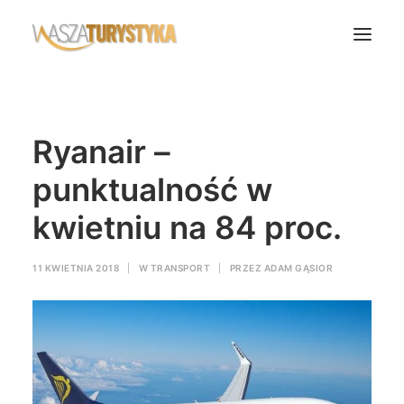
Księga wspomnień
Ryanair –
Biura podróży
Transport
punktualność w
Noclegi
kwietniu na 84 proc.
Polska
Świat
11 KWIETNIA 2018
|
W
TRANSPORT
|
PRZEZ
ADAM GĄSIOR
Podcasty
Rok Kobiet
Wasze Podróże