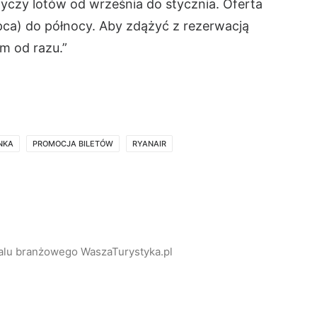
tyczy lotów od września do stycznia. Oferta
ipca) do północy. Aby zdążyć z rezerwacją
om od razu.”
NKA
PROMOCJA BILETÓW
RYANAIR
alu branżowego WaszaTurystyka.pl