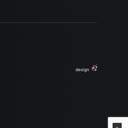
design
j