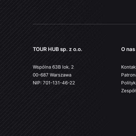
TOUR HUB sp. z o.o.
O nas
Wspólna 63B lok. 2
Kontak
00-687 Warszawa
Patron
NIP: 701-131-46-22
Polity
Zespół