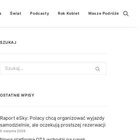
a
Świat
Podcasty
Rok Kobiet
Wasze Podróże
SZUKAJ
Search
for:
OSTATNIE WPISY
Raport eSky: Polacy chcą organizować wyjazdy
samodzielnie, ale oczekują prostszej rezerwacji
6 sierpnia 2026
Nowa platforma OTA wchodzi na rynek.