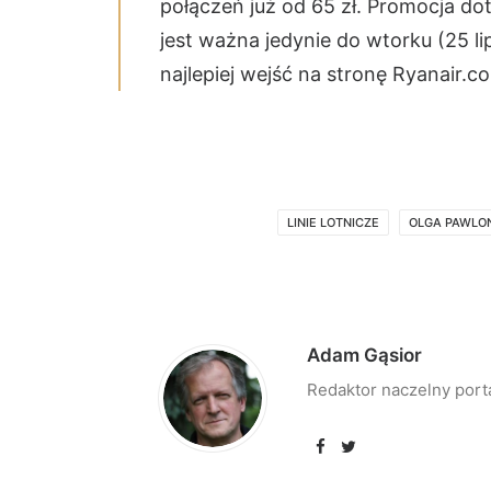
połączeń już od 65 zł. Promocja do
jest ważna jedynie do wtorku (25 l
najlepiej wejść na stronę Ryanair.c
LINIE LOTNICZE
OLGA PAWLO
Adam Gąsior
Redaktor naczelny port