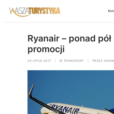
Ksi
Ryanair – ponad pół 
promocji
24 LIPCA 2017
|
W
TRANSPORT
|
PRZEZ
ADAM