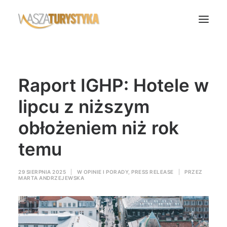
Księga wspomnień
Raport IGHP: Hotele w
Biura podróży
Transport
lipcu z niższym
Noclegi
obłożeniem niż rok
Polska
temu
Świat
Podcasty
29 SIERPNIA 2025
|
W
OPINIE I PORADY
,
PRESS RELEASE
|
PRZEZ
MARTA ANDRZEJEWSKA
Rok Kobiet
Wasze Podróże