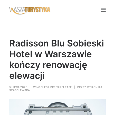
Księga wspomnień
Radisson Blu Sobieski
Biura podróży
Transport
Hotel w Warszawie
Noclegi
kończy renowację
Polska
elewacji
Świat
Podcasty
5 LIPCA 2023
|
W
NOCLEGI
,
PRESS RELEASE
|
PRZEZ
WERONIKA
SZABELEWSKA
Rok Kobiet
Wasze Podróże