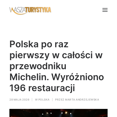
Księga wspomnień
Polska po raz
Biura podróży
Transport
pierwszy w całości w
Noclegi
przewodniku
Polska
Michelin. Wyróżniono
Świat
196 restauracji
Podcasty
Rok Kobiet
28 MAJA 2026
|
W
POLSKA
|
PRZEZ
MARTA ANDRZEJEWSKA
Wasze Podróże