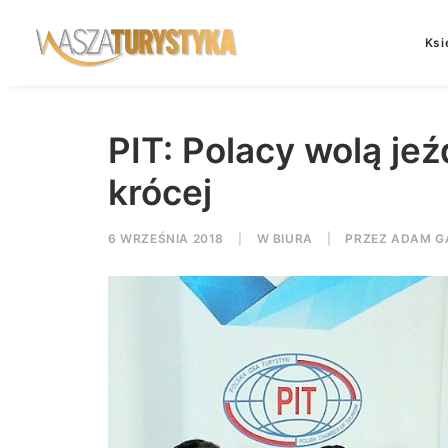
Ksi
PIT: Polacy wolą jeź
krócej
6 WRZEŚNIA 2018
|
W
BIURA
|
PRZEZ
ADAM G