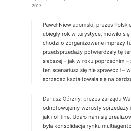
2017.
Paweł Niewiadomski, prezes Polskiej
ubiegły rok w turystyce, mówiło się
chodzi o zorganizowane imprezy tu
przedsprzedaży potwierdzały tę te
słabszej – jak w roku poprzednim – 
ten scenariusz się nie sprawdził – 
sprzedaż kształtowała się na bard
Dariusz Górzny, prezes zarządu Wak
odnotowujemy wzrosty sprzedaży is
jak i offline. Udało nam się zreali
była konsolidacja rynku multiagen