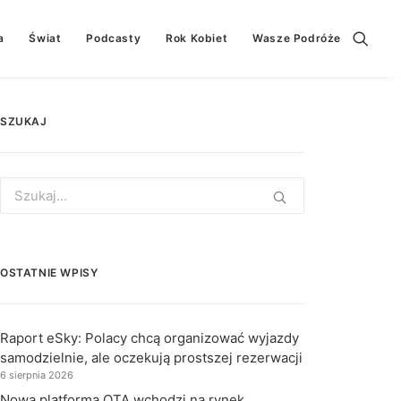
a
Świat
Podcasty
Rok Kobiet
Wasze Podróże
SZUKAJ
Search
for:
OSTATNIE WPISY
Raport eSky: Polacy chcą organizować wyjazdy
samodzielnie, ale oczekują prostszej rezerwacji
6 sierpnia 2026
Nowa platforma OTA wchodzi na rynek.