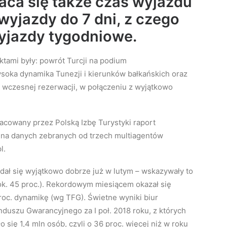
raca się także czas wyjazdu
 wyjazdy do 7 dni, z czego
wyjazdy tygodniowe.
tami były: powrót Turcji na podium
soka dynamika Tunezji i kierunków bałkańskich oraz
 wczesnej rezerwacji, w połączeniu z wyjątkowo
acowany przez Polską Izbę Turystyki raport
 na danych zebranych od trzech multiagentów
l.
dał się wyjątkowo dobrze już w lutym – wskazywały to
ok. 45 proc.). Rekordowym miesiącem okazał się
roc. dynamikę (wg TFG). Świetne wyniki biur
duszu Gwarancyjnego za I poł. 2018 roku, z których
się 1,4 mln osób, czyli o 36 proc. więcej niż w roku