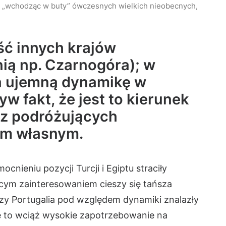
t, „wchodząc w buty” ówczesnych wielkich nieobecnych,
ść innych krajów
ią np. Czarnogóra); w
a ujemną dynamikę w
w fakt, że jest to kierunek
ez podróżujących
em własnym.
cnieniu pozycji Turcji i Egiptu straciły
nącym zainteresowaniem cieszy się tańsza
 czy Portugalia pod względem dynamiki znalazły
je to wciąż wysokie zapotrzebowanie na