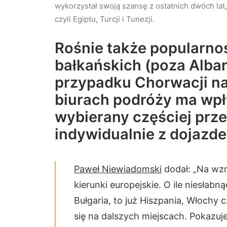
wykorzystał swoją szansę z ostatnich dwóch la
czyli Egiptu, Turcji i Tunezji.
Rośnie także popularno
bałkańskich (poza Alban
przypadku Chorwacji n
biurach podróży ma wpły
wybierany częściej prz
indywidualnie z dojazd
Paweł Niewiadomski
dodał: „Na wzmo
kierunki europejskie. O ile niesłab
Bułgaria, to już Hiszpania, Włochy
się na dalszych miejscach. Pokazu