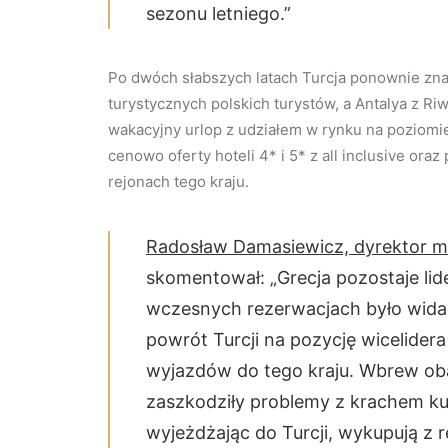
sezonu letniego.”
Po dwóch słabszych latach Turcja ponownie zna
turystycznych polskich turystów, a Antalya z R
wakacyjny urlop z udziałem w rynku na poziomie
cenowo oferty hoteli 4* i 5* z all inclusive ora
rejonach tego kraju.
Radosław Damasiewicz, dyrektor ma
skomentował: „Grecja pozostaje lid
wczesnych rezerwacjach było widać 
powrót Turcji na pozycję wicelider
wyjazdów do tego kraju. Wbrew ob
zaszkodziły problemy z krachem kur
wyjeżdżając do Turcji, wykupują z 