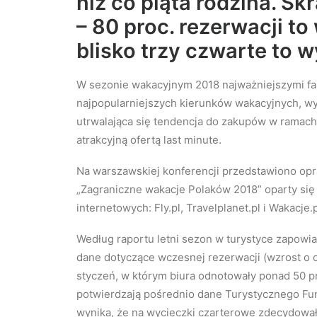
niż co piąta rodzina. Sk
– 80 proc. rezerwacji to
blisko trzy czwarte to 
W sezonie wakacyjnym 2018 najważniejszymi fak
najpopularniejszych kierunków wakacyjnych, wy
utrwalająca się tendencja do zakupów w ramach
atrakcyjną ofertą last minute.
Na warszawskiej konferencji przedstawiono opr
„Zagraniczne wakacje Polaków 2018” oparty się
internetowych: Fly.pl, Travelplanet.pl i Wakacje.p
Według raportu letni sezon w turystyce zapowia
dane dotyczące wczesnej rezerwacji (wzrost o 
styczeń, w którym biura odnotowały ponad 50 p
potwierdzają pośrednio dane Turystycznego Fun
wynika, że na wycieczki czarterowe zdecydowało 