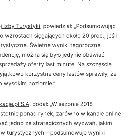
 Izby Turystyki,
powiedział: „Podsumowując
 o wzrostach sięgających około 20 proc., jeśli
rystyczne. Świetne wyniki tegorocznej
ndencję, można się było jedynie obawiać
sprzedaży oferty last minute. Na szczęście
wyjątkowo korzystne ceny lastów sprawiły, że
zo wysokim poziomie.”
acje.pl S.A
, dodał: „W sezonie 2018
totnie ponad rynek, zarówno w kanale online
zować jedno ze strategicznych wyzwań, jakim
tów turystycznych – podsumowuje wyniki