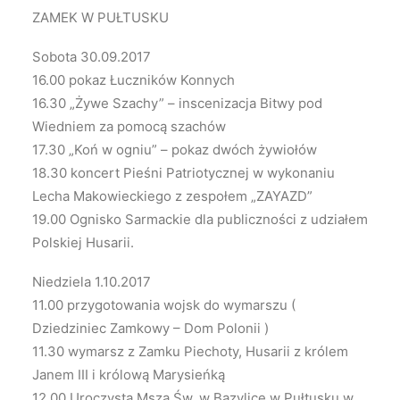
ZAMEK W PUŁTUSKU
Sobota 30.09.2017
16.00 pokaz Łuczników Konnych
16.30 „Żywe Szachy” – inscenizacja Bitwy pod
Wiedniem za pomocą szachów
17.30 „Koń w ogniu” – pokaz dwóch żywiołów
18.30 koncert Pieśni Patriotycznej w wykonaniu
Lecha Makowieckiego z zespołem „ZAYAZD”
19.00 Ognisko Sarmackie dla publiczności z udziałem
Polskiej Husarii.
Niedziela 1.10.2017
11.00 przygotowania wojsk do wymarszu (
Dziedziniec Zamkowy – Dom Polonii )
11.30 wymarsz z Zamku Piechoty, Husarii z królem
Janem III i królową Marysieńką
12.00 Uroczysta Msza Św. w Bazylice w Pułtusku w