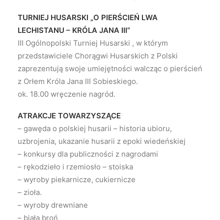
TURNIEJ HUSARSKI „O PIERŚCIEŃ LWA
LECHISTANU – KRÓLA JANA III”
III Ogólnopolski Turniej Husarski , w którym
przedstawiciele Chorągwi Husarskich z Polski
zaprezentują swoje umiejętności walcząc o pierścień
z Orłem Króla Jana III Sobieskiego.
ok. 18.00 wręczenie nagród.
ATRAKCJE TOWARZYSZĄCE
– gawęda o polskiej husarii – historia ubioru,
uzbrojenia, ukazanie husarii z epoki wiedeńskiej
– konkursy dla publiczności z nagrodami
– rękodzieło i rzemiosło – stoiska
– wyroby piekarnicze, cukiernicze
– zioła.
– wyroby drewniane
– biała broń