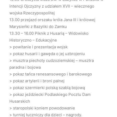
intencji Ojczyzny z udziałem XVII – wiecznego
wojska Rzeczypospolitej
13.00 przejazd orszaku króla Jana III i królowej
Marysieńki z Bazyliki do Zamku
13.30 – 16.00 Piknik z Husarią – Widowisko
Historyczno – Edukacyjne
> powitanie i prezentacja wojsk
> pokaz husarii i gawęda o jej uzbrojeniu
> musztra piechoty cudzoziemskiej – musztra
paradna i bojowa
> pokaz tańca renesansowego i barokowego
> pokaz artylerii i broni palnej
> pokaz szermierki polską szablą bojową
> pokaz jeździecki Podlaskiego Pocztu Dam
Husarskich
> staropolski koniem powodowanie
> turniej łuczniczy dla dzieci – nagrody.