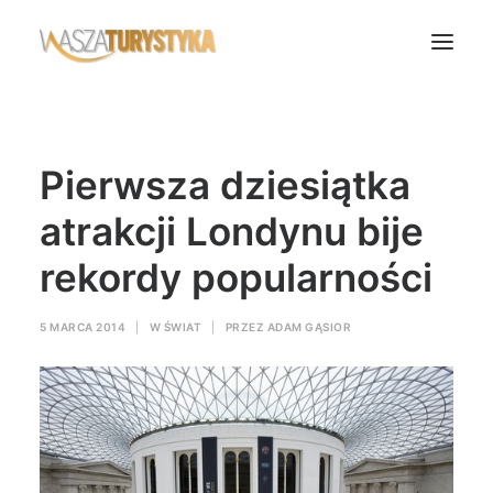
Księga wspomnień
Pierwsza dziesiątka
Biura podróży
Transport
atrakcji Londynu bije
Noclegi
rekordy popularności
Polska
Świat
5 MARCA 2014
|
W
ŚWIAT
|
PRZEZ
ADAM GĄSIOR
Podcasty
Rok Kobiet
Wasze Podróże