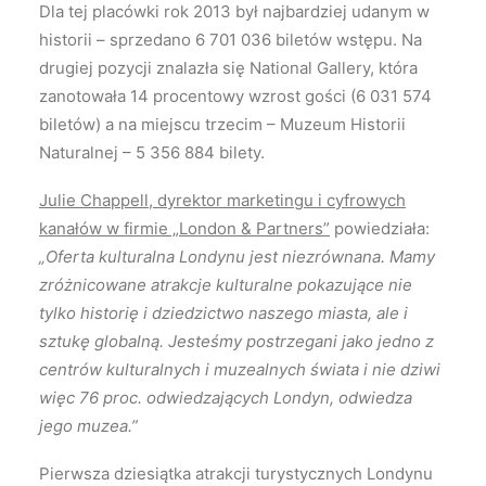
Dla tej placówki rok 2013 był najbardziej udanym w
historii – sprzedano 6 701 036 biletów wstępu. Na
drugiej pozycji znalazła się National Gallery, która
zanotowała 14 procentowy wzrost gości (6 031 574
biletów) a na miejscu trzecim – Muzeum Historii
Naturalnej – 5 356 884 bilety.
Julie Chappell, dyrektor marketingu i cyfrowych
kanałów w firmie „London & Partners”
powiedziała:
„Oferta kulturalna Londynu jest niezrównana. Mamy
zróżnicowane atrakcje kulturalne pokazujące nie
tylko historię i dziedzictwo naszego miasta, ale i
sztukę globalną. Jesteśmy postrzegani jako jedno z
centrów kulturalnych i muzealnych świata i nie dziwi
więc 76 proc. odwiedzających Londyn, odwiedza
jego muzea.”
Pierwsza dziesiątka atrakcji turystycznych Londynu