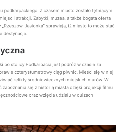
onu podkarpackiego. Z czasem miasto zostało tętniącym
sc i atrakcji. Zabytki, muzea, a także bogata oferta
 „Rzeszów-Jasionka” sprawiają, iż miasto to może stać
e destynacje.
tyczna
po stolicy Podkarpacia jest podróż w czasie za
prawie czterystumetrowy ciąg piwnic. Mieści się w niej
dziwiać relikty średniowiecznych miejskich murów. W
apoznania się z historią miasta dzięki projekcji filmu
ręcznościowe oraz wzięcia udziału w quizach