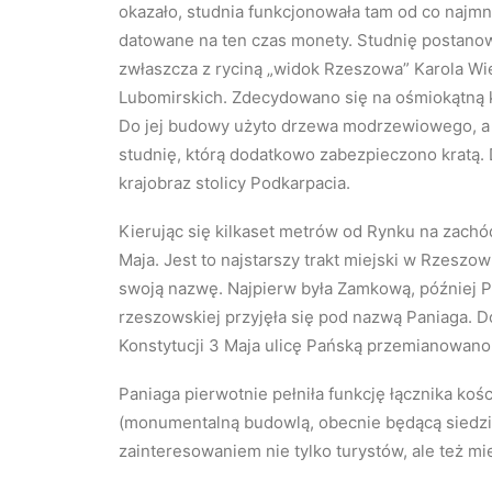
okazało, studnia funkcjonowała tam od co najmni
datowane na ten czas monety. Studnię postano
zwłaszcza z ryciną „widok Rzeszowa” Karola W
Lubomirskich. Zdecydowano się na ośmiokątną 
Do jej budowy użyto drzewa modrzewiowego, a
studnię, którą dodatkowo zabezpieczono kratą. 
krajobraz stolicy Podkarpacia.
Kierując się kilkaset metrów od Rynku na zachó
Maja. Jest to najstarszy trakt miejski w Rzeszo
swoją nazwę. Najpierw była Zamkową, później Pi
rzeszowskiej przyjęła się pod nazwą Paniaga. D
Konstytucji 3 Maja ulicę Pańską przemianowano 
Paniaga pierwotnie pełniła funkcję łącznika ko
(monumentalną budowlą, obecnie będącą siedz
zainteresowaniem nie tylko turystów, ale też m