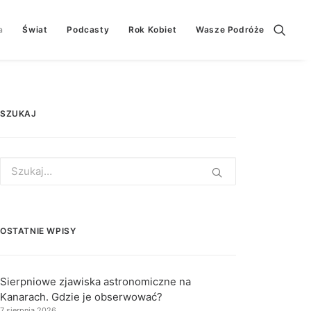
a
Świat
Podcasty
Rok Kobiet
Wasze Podróże
SZUKAJ
Search
for:
OSTATNIE WPISY
Sierpniowe zjawiska astronomiczne na
Kanarach. Gdzie je obserwować?
7 sierpnia 2026