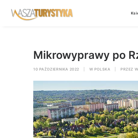
Ksi
Mikrowyprawy po R
10 PAŹDZIERNIKA 2022
|
W
POLSKA
|
PRZEZ
W