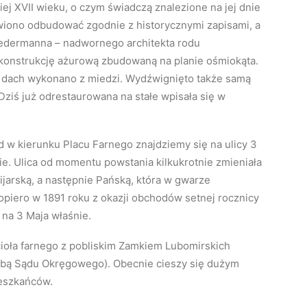
ej XVII wieku, o czym świadczą znalezione na jej dnie
wiono odbudować zgodnie z historycznymi zapisami, a
iedermanna – nadwornego architekta rodu
konstrukcję ażurową zbudowaną na planie ośmiokąta.
 dach wykonano z miedzi. Wydźwignięto także samą
Dziś już odrestaurowana na stałe wpisała się w
d w kierunku Placu Farnego znajdziemy się na ulicy 3
wie. Ulica od momentu powstania kilkukrotnie zmieniała
jarską, a następnie Pańską, która w gwarze
opiero w 1891 roku z okazji obchodów setnej rocznicy
na 3 Maja właśnie.
ścioła farnego z pobliskim Zamkiem Lubomirskich
ibą Sądu Okręgowego). Obecnie cieszy się dużym
ieszkańców.