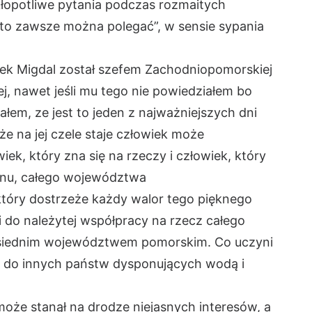
łopotliwe pytania podczas rozmaitych
e to zawsze można polegać”, w sensie sypania
ek Migdal został szefem Zachodniopomorskiej
j, nawet jeśli mu tego nie powiedziałem bo
łem, ze jest to jeden z najważniejszych dni
że na jej czele staje człowiek może
ek, który zna się na rzeczy i człowiek, który
ionu, całego województwa
tóry dostrzeże każdy walor tego pięknego
i do należytej współpracy na rzecz całego
ąsiednim województwem pomorskim. Co uczyni
 do innych państw dysponujących wodą i
 może stanął na drodze niejasnych interesów, a