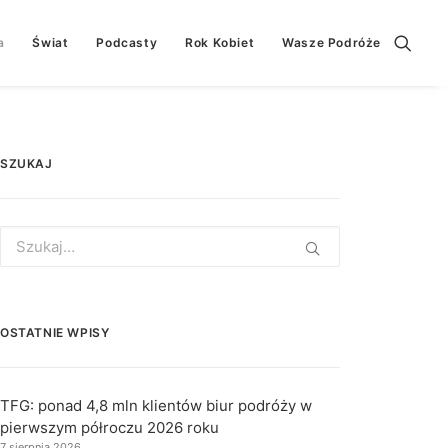
a
Świat
Podcasty
Rok Kobiet
Wasze Podróże
SZUKAJ
Search
for:
OSTATNIE WPISY
TFG: ponad 4,8 mln klientów biur podróży w
pierwszym półroczu 2026 roku
7 sierpnia 2026