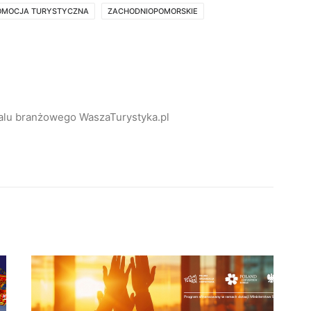
OMOCJA TURYSTYCZNA
ZACHODNIOPOMORSKIE
alu branżowego WaszaTurystyka.pl