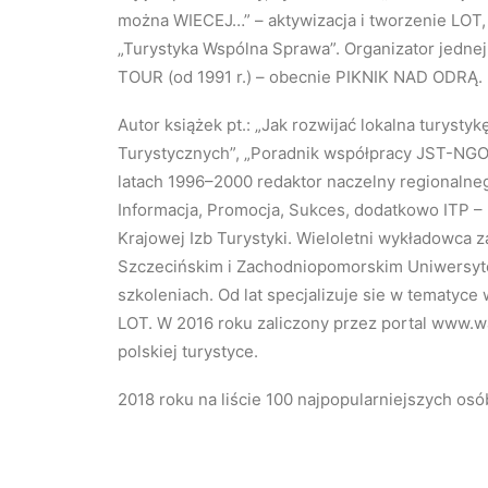
można WIECEJ…” – aktywizacja i tworzenie LOT,
„Turystyka Wspólna Sprawa”. Organizator jedne
TOUR (od 1991 r.) – obecnie PIKNIK NAD ODRĄ.
Autor książek pt.: „Jak rozwijać lokalna turysty
Turystycznych”, „Poradnik współpracy JST-NGO s
latach 1996–2000 redaktor naczelny regionaln
Informacja, Promocja, Sukces, dodatkowo ITP – I
Krajowej Izb Turystyki. Wieloletni wykładowca 
Szczecińskim i Zachodniopomorskim Uniwersyte
szkoleniach. Od lat specjalizuje sie w tematyce
LOT. W 2016 roku zaliczony przez portal www.w
polskiej turystyce.
2018 roku na liście 100 najpopularniejszych osób