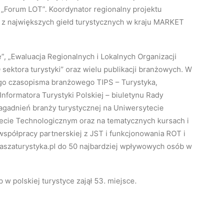
 „Forum LOT”. Koordynator regionalny projektu
j z największych giełd turystycznych w kraju MARKET
kę”, „Ewaluacja Regionalnych i Lokalnych Organizacji
ektora turystyki” oraz wielu publikacji branżowych. W
ego czasopisma branżowego TIPS – Turystyka,
nformatora Turystyki Polskiej – biuletynu Rady
zagadnień branży turystycznej na Uniwersytecie
cie Technologicznym oraz na tematycznych kursach i
 współpracy partnerskiej z JST i funkcjonowania ROT i
aszaturystyka.pl do 50 najbardziej wpływowych osób w
 w polskiej turystyce zajął 53. miejsce.