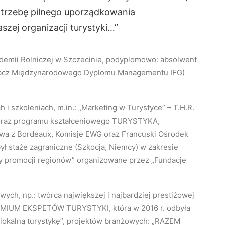
trzebę pilnego uporządkowania
zej organizacji turystyki…”
demii Rolniczej w Szczecinie, podyplomowo: absolwent
iadacz Międzynarodowego Dyplomu Managementu IFG)
i szkoleniach, m.in.: „Marketing w Turystyce” – T.H.R.
 oraz programu kształceniowego TURYSTYKA,
owa z Bordeaux, Komisje EWG oraz Francuski Ośrodek
był staże zagraniczne (Szkocja, Niemcy) w zakresie
oby promocji regionów” organizowane przez „Fundacje
wych, np.: twórca największej i najbardziej prestiżowej
EMIUM EKSPETÓW TURYSTYKI, która w 2016 r. odbyła
ć lokalną turystykę”, projektów branżowych: „RAZEM