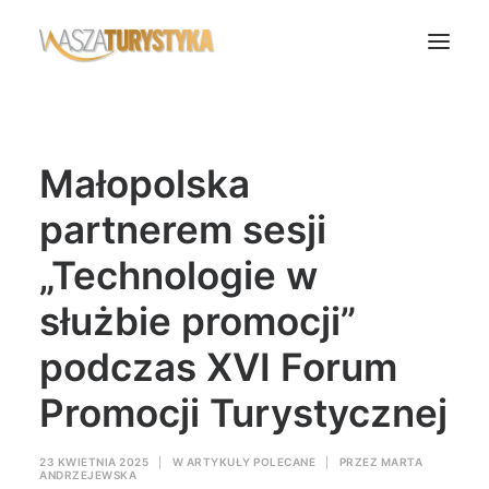
Księga wspomnień
Małopolska
Biura podróży
Transport
partnerem sesji
Noclegi
„Technologie w
Polska
służbie promocji”
Świat
podczas XVI Forum
Podcasty
Rok Kobiet
Promocji Turystycznej
Wasze Podróże
23 KWIETNIA 2025
|
W
ARTYKUŁY POLECANE
|
PRZEZ
MARTA
ANDRZEJEWSKA