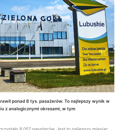
prawił ponad 8 tys. pasażerów. To najlepszy wynik w
iu z analogicznymi okresami, w tym
orzystało 8 057 pasażerów. Jest to najlepszy miesiąc