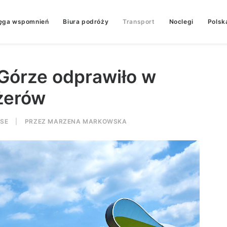
ęga wspomnień
Biura podróży
Transport
Noclegi
Polsk
 Górze odprawiło w
ażerów
ASE
|
PRZEZ
MARZENA MARKOWSKA