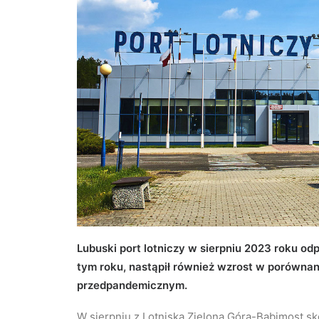
Lubuski port lotniczy w sierpniu 2023 roku od
tym roku, nastąpił również wzrost w porównan
przedpandemicznym.
W sierpniu z Lotniska Zielona Góra-Babimost sk