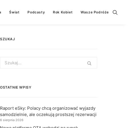
a
Świat
Podcasty
Rok Kobiet
Wasze Podróże
SZUKAJ
Search
for:
OSTATNIE WPISY
Raport eSky: Polacy chcą organizować wyjazdy
samodzielnie, ale oczekują prostszej rezerwacji
6 sierpnia 2026
Nowa platforma OTA wchodzi na rynek.