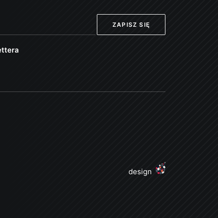
ttera
design
j