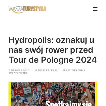
Księga wspomnień
Hydropolis: oznakuj u
Biura podróży
Transport
nas swój rower przed
Noclegi
Tour de Pologne 2024
Polska
Świat
7 SIERPNIA 2024
|
W
PRESS RELEASE
|
PRZEZ
WERONIKA
SZABELEWSKA
Podcasty
Rok Kobiet
Wasze Podróże