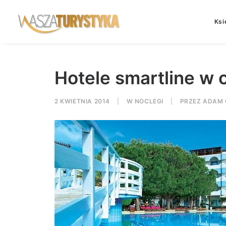
Ksi
Hotele smartline w
2 KWIETNIA 2014
|
W
NOCLEGI
|
PRZEZ
ADAM 