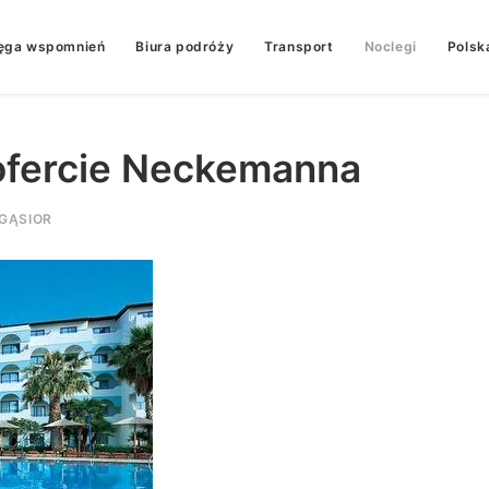
ęga wspomnień
Biura podróży
Transport
Noclegi
Polsk
 ofercie Neckemanna
GĄSIOR