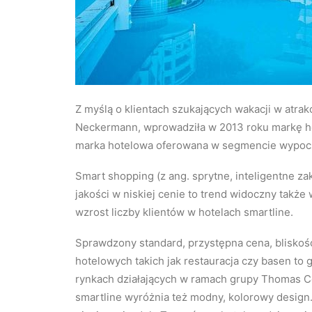
Z myślą o klientach szukających wakacji w atra
Neckermann, wprowadziła w 2013 roku markę ho
marka hotelowa oferowana w segmencie wypocz
Smart shopping (z ang. sprytne, inteligentne z
jakości w niskiej cenie to trend widoczny takż
wzrost liczby klientów w hotelach smartline.
Sprawdzony standard, przystępna cena, bliskość
hotelowych takich jak restauracja czy basen to
rynkach działających w ramach grupy Thomas Co
smartline wyróżnia też modny, kolorowy design.