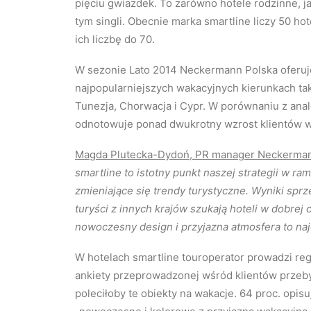
pięciu gwiazdek. To zarówno hotele rodzinne, ja
tym singli. Obecnie marka smartline liczy 50 ho
ich liczbę do 70.
W sezonie Lato 2014 Neckermann Polska oferuje
najpopularniejszych wakacyjnych kierunkach takic
Tunezja, Chorwacja i Cypr. W porównaniu z ana
odnotowuje ponad dwukrotny wzrost klientów w 
Magda Plutecka-Dydoń, PR manager Neckerman
smartline to istotny punkt naszej strategii w
zmieniające się trendy turystyczne. Wyniki sprz
turyści z innych krajów szukają hoteli w dobrej
nowoczesny design i przyjazna atmosfera to najc
W hotelach smartline touroperator prowadzi re
ankiety przeprowadzonej wśród klientów przebyw
poleciłoby te obiekty na wakacje. 64 proc. opisu