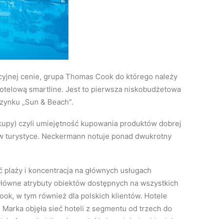
kcyjnej cenie, grupa Thomas Cook do którego należy
telową smartline. Jest to pierwsza niskobudżetowa
ynku „Sun & Beach”.
akupy) czyli umiejętność kupowania produktów dobrej
e w turystyce. Neckermann notuje ponad dwukrotny
 plaży i koncentracja na głównych usługach
 główne atrybuty obiektów dostępnych na wszystkich
ok, w tym również dla polskich klientów. Hotele
 Marka objęła sieć hoteli z segmentu od trzech do