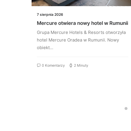
7 sierpnia 2026
więcej
Mercure otwiera nowy hotel w Rumunii
, gdzie
Grupa Mercure Hotels & Resorts otworzyła
hotel Mercure Oradea w Rumunii. Nowy
je być
obiekt…
owodów
0 Komentarzy
2 Minuty