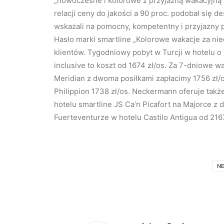
„nowoczesne i kolorowe z przyjazną wakacyjną 
relacji ceny do jakości a 90 proc. podobał się des
wskazali na pomocny, kompetentny i przyjazny 
Hasło marki smartline „Kolorowe wakacje za nied
klientów. Tygodniowy pobyt w Turcji w hotelu o 
inclusive to koszt od 1674 zł/os. Za 7-dniowe 
Meridian z dwoma posiłkami zapłacimy 1756 zł/o
Philippion 1738 zł/os. Neckermann oferuje takż
hotelu smartline JS Ca’n Picafort na Majorce z 
Fuerteventurze w hotelu Castilo Antigua od 216
N