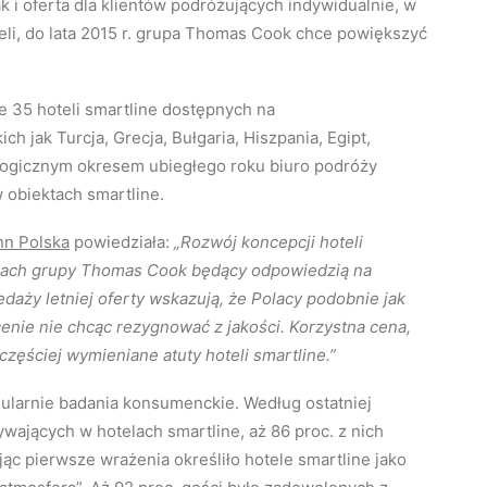
k i oferta dla klientów podróżujących indywidualnie, w
teli, do lata 2015 r. grupa Thomas Cook chce powiększyć
 35 hoteli smartline dostępnych na
h jak Turcja, Grecja, Bułgaria, Hiszpania, Egipt,
logicznym okresem ubiegłego roku biuro podróży
obiektach smartline.
n Polska
powiedziała:
„Rozwój koncepcji hoteli
 ramach grupy Thomas Cook będący odpowiedzią na
edaży letniej oferty wskazują, że Polacy podobnie jak
 cenie nie chcąc rezygnować z jakości. Korzystna cena,
zęściej wymieniane atuty hoteli smartline.”
gularnie badania konsumenckie. Według ostatniej
ających w hotelach smartline, aż 86 proc. z nich
jąc pierwsze wrażenia określiło hotele smartline jako