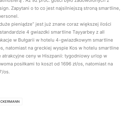
atmosferą”. Aż 92 proc. gości było zadowolonych z
ign. Zapytani o to co jest najsilniejszą stroną smartline,
personel.
uże pieniądze” jest już znane coraz większej ilości
standardzie 4 gwiazdki smartline Tayyarbey z all
wakacje w Bułgarii w hotelu 4-gwiazdkowym smartline
s, natomiast na greckiej wyspie Kos w hotelu smartline
e atrakcyjne ceny w Hiszpanii: tygodniowy urlop w
dwoma posiłkami to koszt od 1696 zł/os, natomiast na
7/os.
ECKERMANN