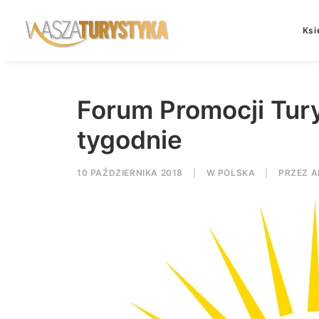
Ksi
Forum Promocji Tury
tygodnie
10 PAŹDZIERNIKA 2018
|
W
POLSKA
|
PRZEZ
A