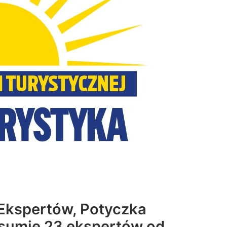
i Ekspertów, Potyczka
 sumie 23 ekspertów od