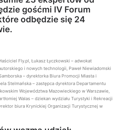
będzie gośćmi IV Forum
które odbędzie się 24
ie.
aściciel Fly.pl, Łukasz Łyczkowski – adwokat
autorskiego i nowych technologii, Paweł Niewiadomski
 Samborska – dyrektorka Biura Promocji Miasta i
bela Stelmańska – zastępca dyrektora Departamentu
szałkowskim Województwa Mazowieckiego w Warszawie,
tłomiej Walas – dziekan wydziału Turystyki i Rekreacji
rektor biura Krynickiej Organizacji Turystycznej w