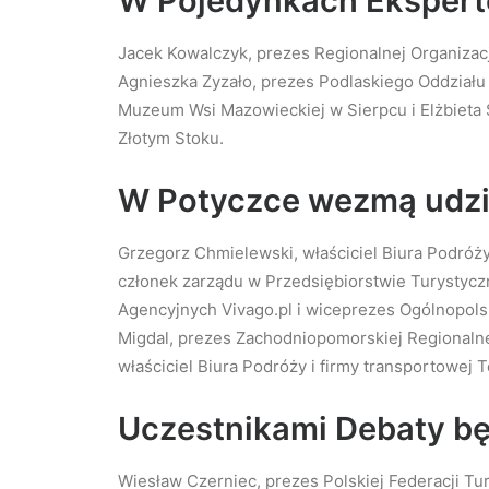
W Pojedynkach Ekspert
Jacek Kowalczyk, prezes Regionalnej Organizac
Agnieszka Zyzało, prezes Podlaskiego Oddziału P
Muzeum Wsi Mazowieckiej w Sierpcu i Elżbieta S
Złotym Stoku.
W Potyczce wezmą udzi
Grzegorz Chmielewski, właściciel Biura Podróży P
członek zarządu w Przedsiębiorstwie Turystycz
Agencyjnych Vivago.pl i wiceprezes Ogólnopol
Migdal, prezes Zachodniopomorskiej Regionalnej
właściciel Biura Podróży i firmy transportowej T
Uczestnikami Debaty bę
Wiesław Czerniec, prezes Polskiej Federacji Tu