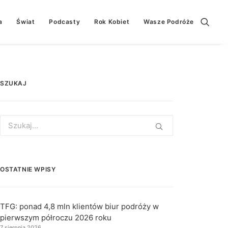
a
Świat
Podcasty
Rok Kobiet
Wasze Podróże
SZUKAJ
Search
for:
OSTATNIE WPISY
TFG: ponad 4,8 mln klientów biur podróży w
pierwszym półroczu 2026 roku
7 sierpnia 2026