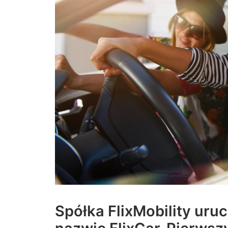
Spółka FlixMobility uru