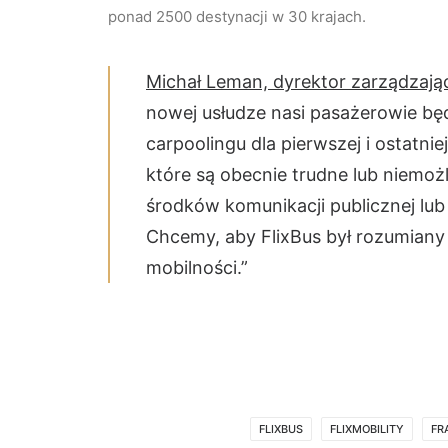
ponad 2500 destynacji w 30 krajach.
Michał Leman, dyrektor zarządzając
nowej usłudze nasi pasażerowie bę
carpoolingu dla pierwszej i ostatni
które są obecnie trudne lub niemoż
środków komunikacji publicznej lub
Chcemy, aby FlixBus był rozumiany n
mobilności.”
FLIXBUS
FLIXMOBILITY
FR