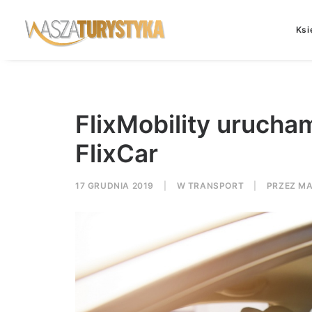
Ksi
FlixMobility urucha
FlixCar
17 GRUDNIA 2019
|
W
TRANSPORT
|
PRZEZ
MA