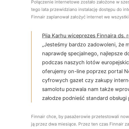
Połączenie internetowe zostało założone w sz
tego lata przewidziano instalację dostępu do in
Finnair zaplanował założyć internet we wszystk
Piia Karhu wiceprezes Finnaira ds. 
„Jesteśmy bardzo zadowoleni, że
naprawdę specjalnego, najlepsze d
podczas naszych lotów europejskich
oferujemy on-line poprzez portal N
cyfrowych gazet czy zakupy intern
samolotu pozwala nam także wprow
załodze podnieść standard obsługi
Finnair chce, by pasażerowie przetestowali now
ją przez dwa miesiące. Przez ten czas Finnair z