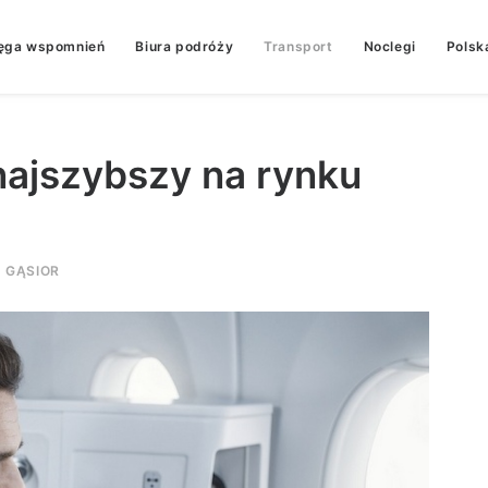
ęga wspomnień
Biura podróży
Transport
Noclegi
Polsk
najszybszy na rynku
 GĄSIOR