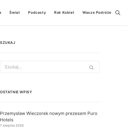
a
Świat
Podcasty
Rok Kobiet
Wasze Podróże
SZUKAJ
Search
for:
OSTATNIE WPISY
Przemysław Wieczorek nowym prezesem Puro
Hotels
7 sierpnia 2026