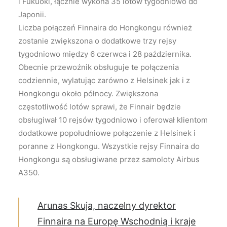
i Fukuoki, łącznie wykona 35 lotów tygodniowo do
Japonii.
Liczba połączeń Finnaira do Hongkongu również
zostanie zwiększona o dodatkowe trzy rejsy
tygodniowo między 6 czerwca i 28 października.
Obecnie przewoźnik obsługuje te połączenia
codziennie, wylatując zarówno z Helsinek jak i z
Hongkongu około północy. Zwiększona
częstotliwość lotów sprawi, że Finnair będzie
obsługiwał 10 rejsów tygodniowo i oferował klientom
dodatkowe popołudniowe połączenie z Helsinek i
poranne z Hongkongu. Wszystkie rejsy Finnaira do
Hongkongu są obsługiwane przez samoloty Airbus
A350.
Arunas Skuja, naczelny dyrektor
Finnaira na Europę Wschodnią i kraje