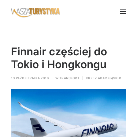
Księga wspomnień
Finnair częściej do
Biura podróży
Transport
Tokio i Hongkongu
Noclegi
13 PAŹDZIERNIKA 2016
|
W
TRANSPORT
|
PRZEZ
ADAM GĄSIOR
Polska
Świat
Podcasty
Rok Kobiet
Wasze Podróże