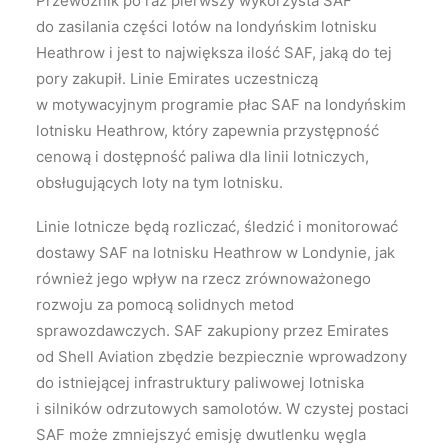
Przewoźnik po raz pierwszy wykorzysta SAF
do zasilania części lotów na londyńskim lotnisku
Heathrow i jest to największa ilość SAF, jaką do tej
pory zakupił. Linie Emirates uczestniczą
w motywacyjnym programie płac SAF na londyńskim
lotnisku Heathrow, który zapewnia przystępność
cenową i dostępność paliwa dla linii lotniczych,
obsługujących loty na tym lotnisku.
Linie lotnicze będą rozliczać, śledzić i monitorować
dostawy SAF na lotnisku Heathrow w Londynie, jak
również jego wpływ na rzecz zrównoważonego
rozwoju za pomocą solidnych metod
sprawozdawczych. SAF zakupiony przez Emirates
od Shell Aviation zbędzie bezpiecznie wprowadzony
do istniejącej infrastruktury paliwowej lotniska
i silników odrzutowych samolotów. W czystej postaci
SAF może zmniejszyć emisję dwutlenku węgla