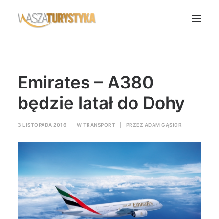
Księga wspomnień
Emirates – A380
Biura podróży
Transport
będzie latał do Dohy
Noclegi
3 LISTOPADA 2016
|
W
TRANSPORT
|
PRZEZ
ADAM GĄSIOR
Polska
Świat
Podcasty
Rok Kobiet
Wasze Podróże