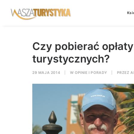
Ksi
Czy pobierać opłaty
turystycznych?
29 MAJA 2014
|
W
OPINIE I PORADY
|
PRZEZ
A