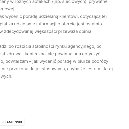
ceny w różnych aptekach /(np. sieciowych), prywatne
cenowej.
ak wycenić poradę udzielaną klientowi, dotyczącą tej
at za udzielanie informacji o ofercie jest ostatnio
 w zdecydowanej większości przeważa opinia
adzi do rozbicia stabilności rynku agencyjnego, bo
st zdrowa i konieczna, ale powinna ona dotyczyć
Bo, powtarzam – jak wycenić poradę w biurze podróży
e nie przekona do jej stosowania, chyba że jestem starej
owych.
EK KAMIEŃSKI