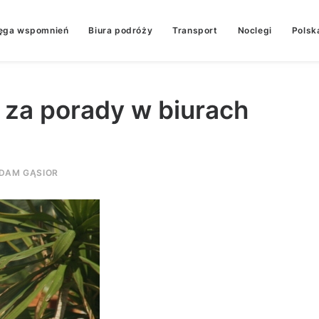
ęga wspomnień
Biura podróży
Transport
Noclegi
Polsk
 za porady w biurach
DAM GĄSIOR