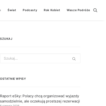
a
Świat
Podcasty
Rok Kobiet
Wasze Podróże
SZUKAJ
Search
for:
OSTATNIE WPISY
Raport eSky: Polacy chcą organizować wyjazdy
samodzielnie, ale oczekują prostszej rezerwacji
6 sierpnia 2026