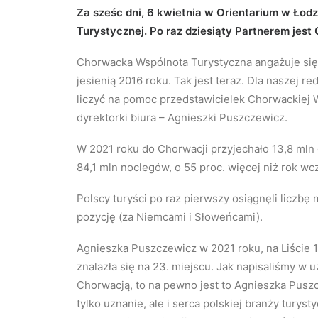
Za sześc dni, 6 kwietnia w Orientarium w Łodz
Turystycznej. Po raz dziesiąty Partnerem jes
Chorwacka Wspólnota Turystyczna angażuje się 
jesienią 2016 roku. Tak jest teraz. Dla naszej r
liczyć na pomoc przedstawicielek Chorwackiej W
dyrektorki biura – Agnieszki Puszczewicz.
W 2021 roku do Chorwacji przyjechało 13,8 mln g
84,1 mln noclegów, o 55 proc. więcej niż rok wc
Polscy turyści po raz pierwszy osiągnęli liczbę 
pozycję (za Niemcami i Słoweńcami).
Agnieszka Puszczewicz w 2021 roku, na Liście 1
znalazła się na 23. miejscu. Jak napisaliśmy w u
Chorwacją, to na pewno jest to Agnieszka Puszcz
tylko uznanie, ale i serca polskiej branży turyst