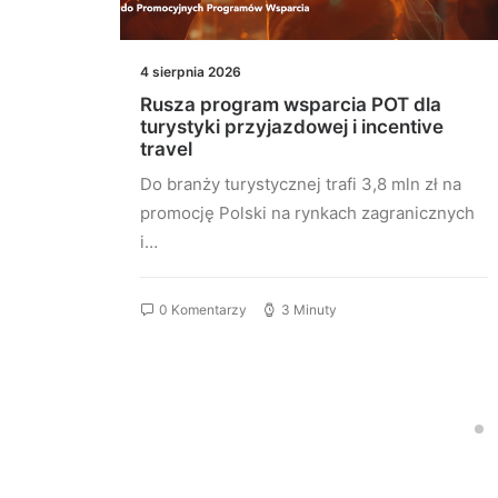
4 sierpnia 2026
szą w
Rusza program wsparcia POT dla
turystyki przyjazdowej i incentive
travel
szy w
Do branży turystycznej trafi 3,8 mln zł na
nie…
promocję Polski na rynkach zagranicznych
i…
0 Komentarzy
3 Minuty