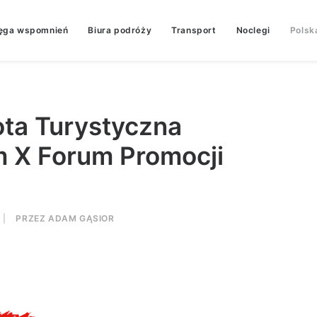
ęga wspomnień
Biura podróży
Transport
Noclegi
Polsk
ta Turystyczna
 X Forum Promocji
|
PRZEZ
ADAM GĄSIOR