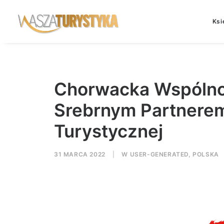
Ksi
Chorwacka Wspólno
Srebrnym Partnerem
Turystycznej
31 MARCA 2022
|
W
USER-GENERATED
,
POLSKA