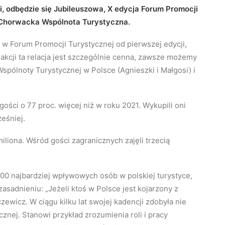
i, odbędzie się Jubileuszowa, X edycja Forum Promocji
t Chorwacka Wspólnota Turystyczna.
w Forum Promocji Turystycznej od pierwszej edycji,
edakcji ta relacja jest szczególnie cenna, zawsze możemy
spólnoty Turystycznej w Polsce (Agnieszki i Małgosi) i
ości o 77 proc. więcej niż w roku 2021. Wykupili oni
ześniej.
miliona. Wśród gości zagranicznych zajęli trzecią
00 najbardziej wpływowych osób w polskiej turystyce,
zasadnieniu: „Jeżeli ktoś w Polsce jest kojarzony z
ewicz. W ciągu kilku lat swojej kadencji zdobyła nie
ycznej. Stanowi przykład zrozumienia roli i pracy