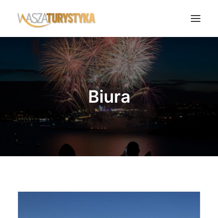
Księga wspomnień
Biura podróży
Biura
Transport
Noclegi
Polska
Świat
Podcasty
Rok Kobiet
Wasze Podróże