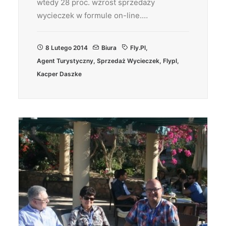
wtedy 28 proc. wzrost sprzedaży
wycieczek w formule on-line.…
8 Lutego 2014
Biura
Fly.pl
,
Agent Turystyczny
,
Sprzedaż Wycieczek
,
Flypl
,
Kacper Daszke